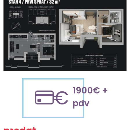
1900€ +
€
pdv