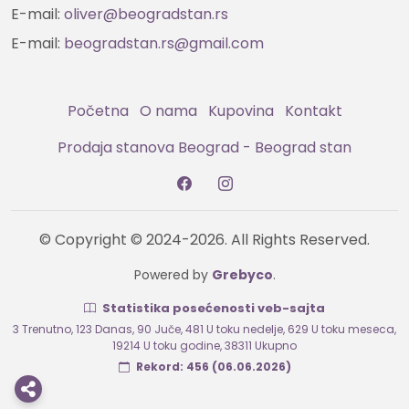
E-mail:
oliver@beogradstan.rs
E-mail:
beogradstan.rs@gmail.com
Početna
O nama
Kupovina
Kontakt
Prodaja stanova Beograd - Beograd stan
© Copyright © 2024-2026. All Rights Reserved.
Powered by
Grebyco
.
Statistika posećenosti veb-sajta
3 Trenutno
,
123 Danas
,
90 Juče
,
481 U toku nedelje
,
629 U toku meseca
,
19214 U toku godine
,
38311 Ukupno
Rekord: 456 (06.06.2026)